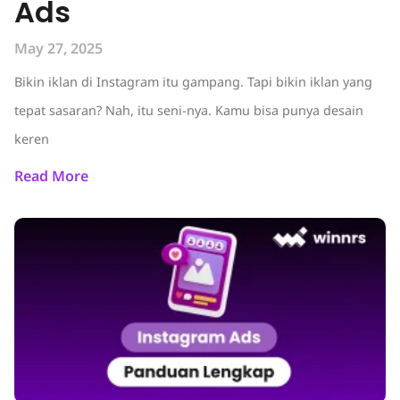
Ads
May 27, 2025
Bikin iklan di Instagram itu gampang. Tapi bikin iklan yang
tepat sasaran? Nah, itu seni-nya. Kamu bisa punya desain
keren
Read More