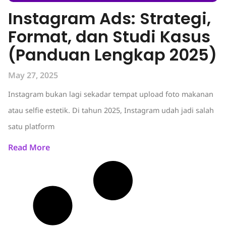
Instagram Ads: Strategi,
Format, dan Studi Kasus
(Panduan Lengkap 2025)
May 27, 2025
Instagram bukan lagi sekadar tempat upload foto makanan
atau selfie estetik. Di tahun 2025, Instagram udah jadi salah
satu platform
Read More