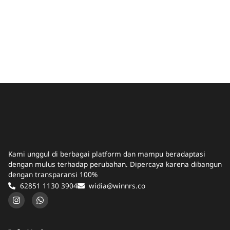
Kami unggul di berbagai platform dan mampu beradaptasi
dengan mulus terhadap perubahan. Dipercaya karena dibangun
dengan transparansi 100%
62851 1130 3904
widia@winnrs.co