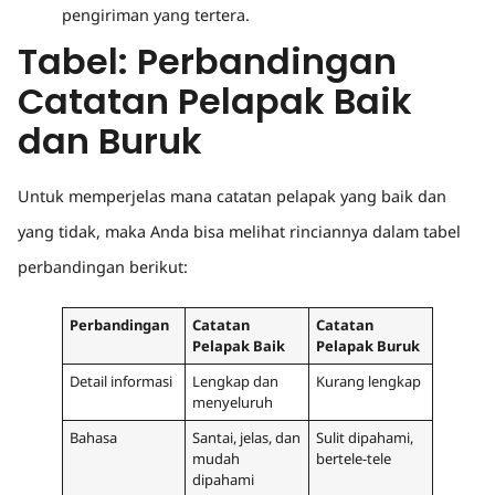
pengiriman yang tertera.
Tabel: Perbandingan
Catatan Pelapak Baik
dan Buruk
Untuk memperjelas mana catatan pelapak yang baik dan
yang tidak, maka Anda bisa melihat rinciannya dalam tabel
perbandingan berikut:
Perbandingan
Catatan
Catatan
Pelapak Baik
Pelapak Buruk
Detail informasi
Lengkap dan
Kurang lengkap
menyeluruh
Bahasa
Santai, jelas, dan
Sulit dipahami,
mudah
bertele-tele
dipahami