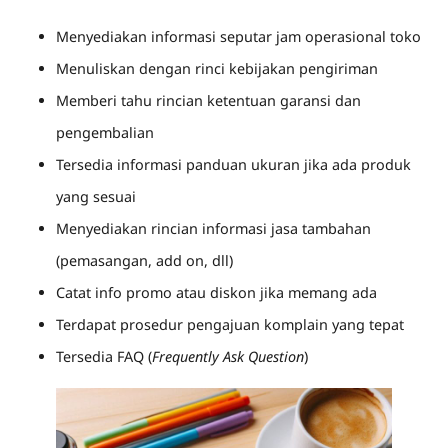
Menyediakan informasi seputar jam operasional toko
Menuliskan dengan rinci kebijakan pengiriman
Memberi tahu rincian ketentuan garansi dan
pengembalian
Tersedia informasi panduan ukuran jika ada produk
yang sesuai
Menyediakan rincian informasi jasa tambahan
(pemasangan, add on, dll)
Catat info promo atau diskon jika memang ada
Terdapat prosedur pengajuan komplain yang tepat
Tersedia FAQ (
Frequently Ask Question
)