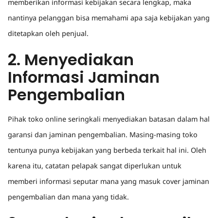
memberikan informasi kebijakan secara lengkap, maka
nantinya pelanggan bisa memahami apa saja kebijakan yang
ditetapkan oleh penjual.
2. Menyediakan
Informasi Jaminan
Pengembalian
Pihak toko online seringkali menyediakan batasan dalam hal
garansi dan jaminan pengembalian. Masing-masing toko
tentunya punya kebijakan yang berbeda terkait hal ini. Oleh
karena itu, catatan pelapak sangat diperlukan untuk
memberi informasi seputar mana yang masuk cover jaminan
pengembalian dan mana yang tidak.