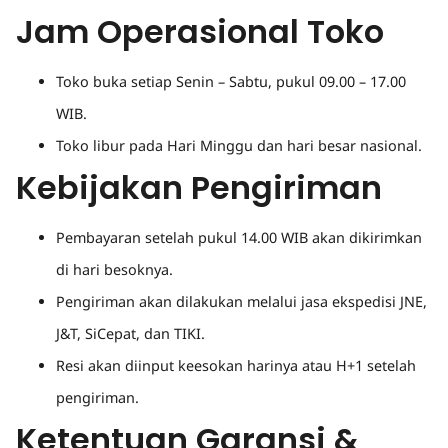
Jam Operasional Toko
Toko buka setiap Senin – Sabtu, pukul 09.00 – 17.00
WIB.
Toko libur pada Hari Minggu dan hari besar nasional.
Kebijakan Pengiriman
Pembayaran setelah pukul 14.00 WIB akan dikirimkan
di hari besoknya.
Pengiriman akan dilakukan melalui jasa ekspedisi JNE,
J&T, SiCepat, dan TIKI.
Resi akan diinput keesokan harinya atau H+1 setelah
pengiriman.
Ketentuan Garansi &