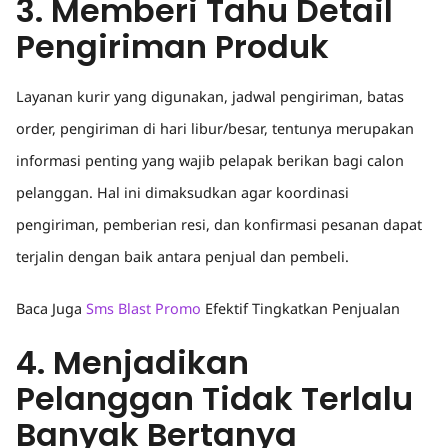
3. Memberi Tahu Detail
Pengiriman Produk
Layanan kurir yang digunakan, jadwal pengiriman, batas
order, pengiriman di hari libur/besar, tentunya merupakan
informasi penting yang wajib pelapak berikan bagi calon
pelanggan. Hal ini dimaksudkan agar koordinasi
pengiriman, pemberian resi, dan konfirmasi pesanan dapat
terjalin dengan baik antara penjual dan pembeli.
Baca Juga
Sms Blast Promo
Efektif Tingkatkan Penjualan
4. Menjadikan
Pelanggan Tidak Terlalu
Banyak Bertanya