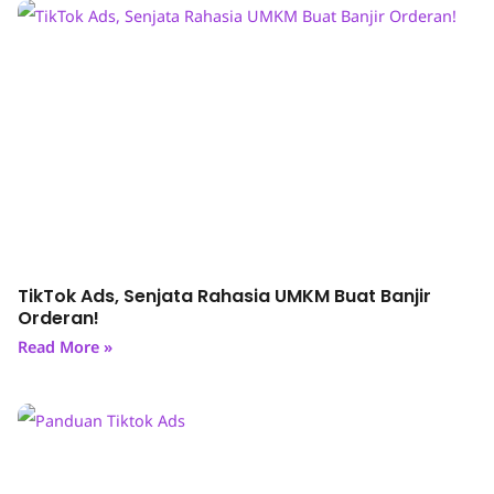
TikTok Ads, Senjata Rahasia UMKM Buat Banjir
Orderan!
Read More »