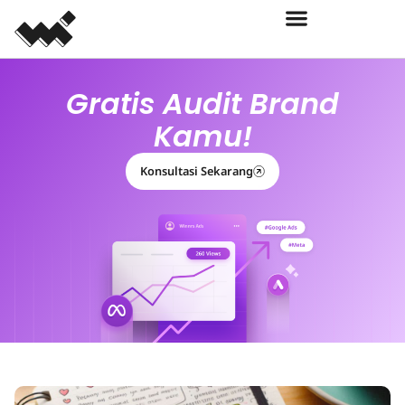
Gratis Audit Brand
Kamu!
Konsultasi Sekarang