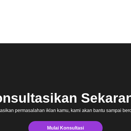
sten mencapai >20X
Time High melampaui periode before covid.
nsultasikan Sekara
asikan permasalahan iklan kamu, kami akan bantu sampai be
Mulai Konsultasi