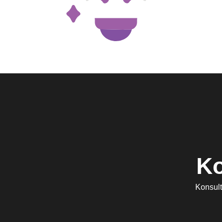
2. ROI konsi
3. Reach All 
Ko
Konsult