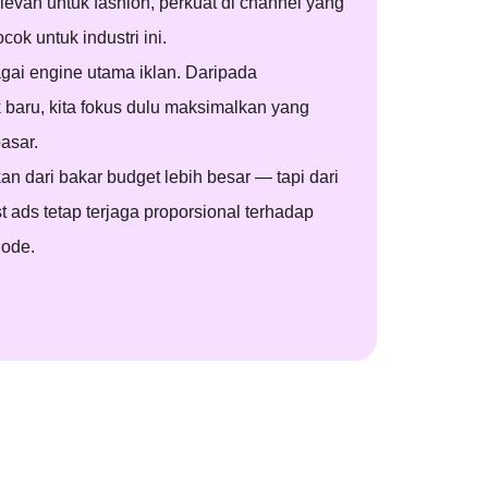
levan untuk fashion, perkuat di channel yang
cok untuk industri ini.
agai engine utama iklan. Daripada
baru, kita fokus dulu maksimalkan yang
asar.
an dari bakar budget lebih besar — tapi dari
st ads tetap terjaga proporsional terhadap
iode.