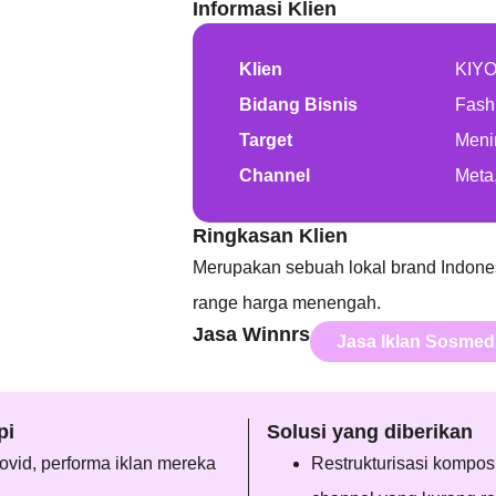
Informasi Klien
Klien
KIY
Bidang Bisnis
Fash
Target
Menin
Channel
Meta
Ringkasan Klien
Merupakan sebuah lokal brand Indone
range harga menengah.
Jasa Winnrs
Jasa Iklan Sosmed
pi
Solusi yang diberikan
ovid, performa iklan mereka
Restrukturisasi komposi