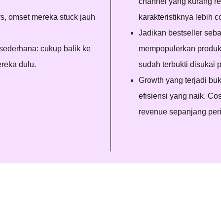
channel yang kurang re
s, omset mereka stuck jauh
karakteristiknya lebih co
Jadikan bestseller seb
sederhana: cukup balik ke
mempopulerkan produk 
ereka dulu.
sudah terbukti disukai p
Growth yang terjadi buk
efisiensi yang naik. Co
revenue sepanjang per
an Winnrs
t 300% dari target yang mereka tentukan.